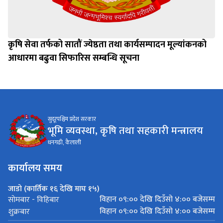
कृषि सेवा तर्फको सातौं ज्येष्ठता तथा कार्यसम्पादन मूल्यांकनको
आधारमा बढुवा सिफारिस सम्बन्धि सूचना
सुदूरपश्चिम प्रदेश सरकार
भूमि व्यवस्था, कृषि तथा सहकारी मन्त्रालय
धनगढी, कैलाली
कार्यालय समय
जाडो (कार्तिक १६ देखि माघ १५)
विहान ०९:०० देखि दिउँसो ४:०० बजेसम्म
साेमबार - विहिबार
विहान ०९:०० देखि दिउँसो ४:०० बजेसम्म
शुक्रबार