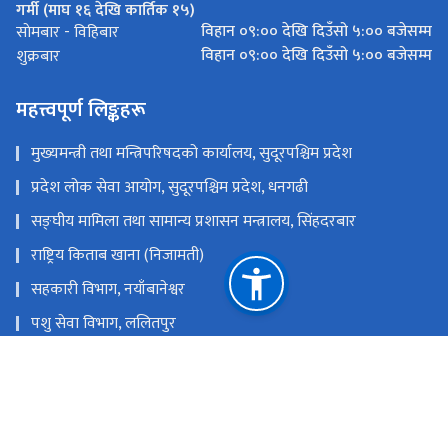
गर्मी (माघ १६ देखि कार्तिक १५)
विहान ०९:०० देखि दिउँसो ५:०० बजेसम्म
साेमबार - विहिबार
विहान ०९:०० देखि दिउँसो ५:०० बजेसम्म
शुक्रबार
महत्त्वपूर्ण लिङ्कहरू
मुख्यमन्त्री तथा मन्त्रिपरिषदको कार्यालय, सुदूरपश्चिम प्रदेश
प्रदेश लोक सेवा आयोग, सुदूरपश्चिम प्रदेश, धनगढी
सङ्‍घीय मामिला तथा सामान्य प्रशासन मन्त्रालय, सिंहदरबार
राष्ट्रिय किताब खाना (निजामती)
सहकारी विभाग, नयाँबानेश्वर
पशु सेवा विभाग, ललितपुर
कृषि तथा पशुपन्छी विकास मन्त्रालय, सिंहदरबार
कृषि सेवा विभाग, ललितपुर
भुमि व्यवस्था, सहकारी तथा गरिबी निवारण मन्त्रालय, सिंहदरबार