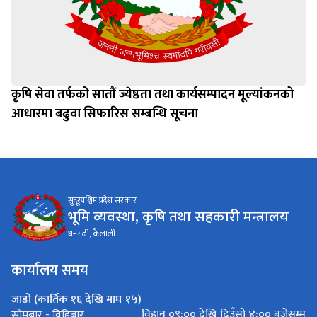
कृषि सेवा तर्फको सातौं ज्येष्ठता तथा कार्यसम्पादन मूल्यांकनको
आधारमा बढुवा सिफारिस सम्बन्धि सूचना
सुदूरपश्चिम प्रदेश सरकार
भूमि व्यवस्था, कृषि तथा सहकारी मन्त्रालय
धनगढी, कैलाली
कार्यालय समय
जाडो (कार्तिक १६ देखि माघ १५)
विहान ०९:०० देखि दिउँसो ४:०० बजेसम्म
साेमबार - विहिबार