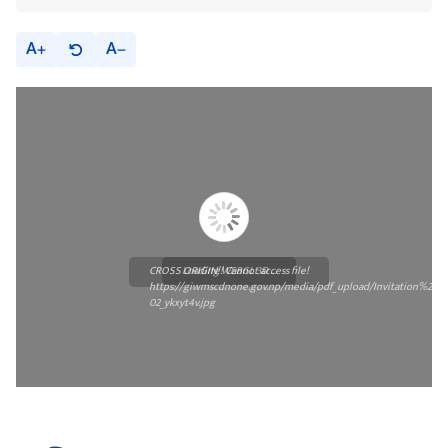
A
A
CROSS ORIGIN!! Cannot access file!
Loading WEBGL 3D ...
https://giwmscdnone.gov.np/media/pdf_upload/Invitation%20F
02_ykxyt4v.jpg