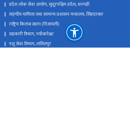
प्रदेश लोक सेवा आयोग, सुदूरपश्चिम प्रदेश, धनगढी
सङ्‍घीय मामिला तथा सामान्य प्रशासन मन्त्रालय, सिंहदरबार
राष्ट्रिय किताब खाना (निजामती)
सहकारी विभाग, नयाँबानेश्वर
पशु सेवा विभाग, ललितपुर
कृषि तथा पशुपन्छी विकास मन्त्रालय, सिंहदरबार
कृषि सेवा विभाग, ललितपुर
भुमि व्यवस्था, सहकारी तथा गरिबी निवारण मन्त्रालय, सिंहदरबार
राष्ट्रिय प्राकृतिक स्रोत तथा वित्त आयोग
धनगढी, कैलाली
molmac7@gmail.com